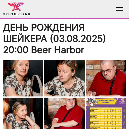
ДЕНЬ РОЖДЕНИЯ
ФОТО
ШЕЙКЕРА (03.08.2025)
АЛЬБОМЫ
О НАС
20:00 Beer Harbor
ВСЕ ФОТО
АНАЛИТИКА
ВХОД / РЕГИСТРАЦИЯ
ДОСТИЖЕНИЯ
БРЕНДИНГ