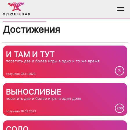
Достижения
ФОТО
АЛЬБОМЫ
О НАС
И ТАМ И ТУТ
посетить две и более игры в одно и то же время
ВСЕ ФОТО
АНАЛИТИКА
ВХОД / РЕГИСТРАЦИЯ
71
получено 28.11.2023
ДОСТИЖЕНИЯ
ВЫНОСЛИВЫЕ
БРЕНДИНГ
посетить две и более игры в один день
206
получено 18.02.2023
СОЛО