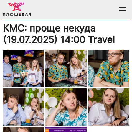
КМС: проще некуда
ФОТО
(19.07.2025) 14:00 Travel
АЛЬБОМЫ
О НАС
ВСЕ ФОТО
АНАЛИТИКА
ВХОД / РЕГИСТРАЦИЯ
ДОСТИЖЕНИЯ
БРЕНДИНГ