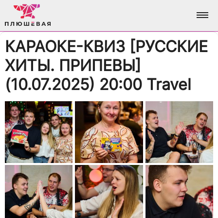
КАРАОКЕ-КВИЗ [РУССКИЕ
ФОТО
ХИТЫ. ПРИПЕВЫ]
АЛЬБОМЫ
О НАС
(10.07.2025) 20:00 Travel
ВСЕ ФОТО
АНАЛИТИКА
ВХОД / РЕГИСТРАЦИЯ
ДОСТИЖЕНИЯ
БРЕНДИНГ