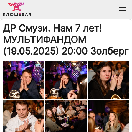
ДР Смузи. Нам 7 лет!
ФОТО
МУЛЬТИФАНДОМ
АЛЬБОМЫ
О НАС
(19.05.2025) 20:00 Золберг
ВСЕ ФОТО
АНАЛИТИКА
ВХОД / РЕГИСТРАЦИЯ
ДОСТИЖЕНИЯ
БРЕНДИНГ