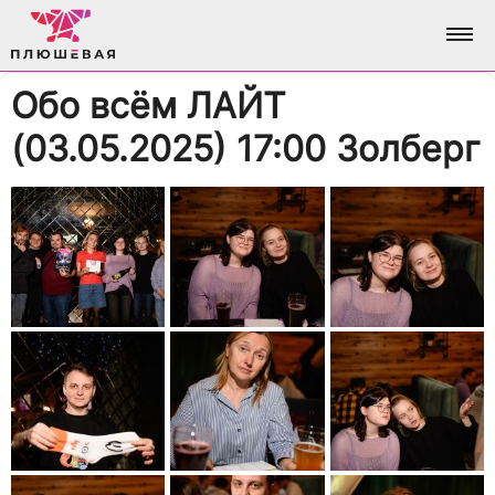
Обо всём ЛАЙТ
ФОТО
(03.05.2025) 17:00 Золберг
АЛЬБОМЫ
О НАС
ВСЕ ФОТО
АНАЛИТИКА
ВХОД / РЕГИСТРАЦИЯ
ДОСТИЖЕНИЯ
БРЕНДИНГ