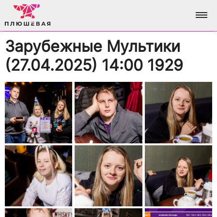
Зарубежные Мультики
ФОТО
(27.04.2025) 14:00 1929
АЛЬБОМЫ
О НАС
ВСЕ ФОТО
АНАЛИТИКА
ВХОД / РЕГИСТРАЦИЯ
ДОСТИЖЕНИЯ
БРЕНДИНГ