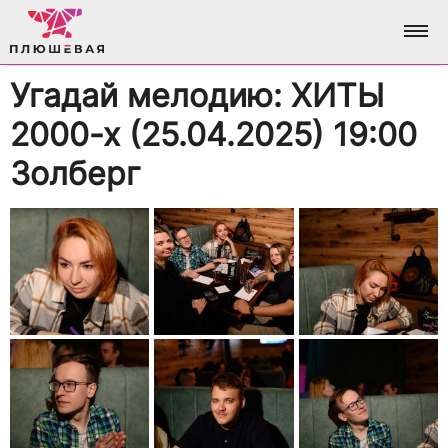
Угадай мелодию: ХИТЫ
ФОТО
2000-х (25.04.2025) 19:00
АЛЬБОМЫ
О НАС
Золберг
ВСЕ ФОТО
АНАЛИТИКА
ВХОД / РЕГИСТРАЦИЯ
ДОСТИЖЕНИЯ
БРЕНДИНГ