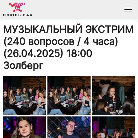
МУЗЫКАЛЬНЫЙ ЭКСТРИМ
ФОТО
(240 вопросов / 4 часа)
АЛЬБОМЫ
О НАС
(26.04.2025) 18:00
Золберг
ВСЕ ФОТО
АНАЛИТИКА
ВХОД / РЕГИСТРАЦИЯ
ДОСТИЖЕНИЯ
БРЕНДИНГ