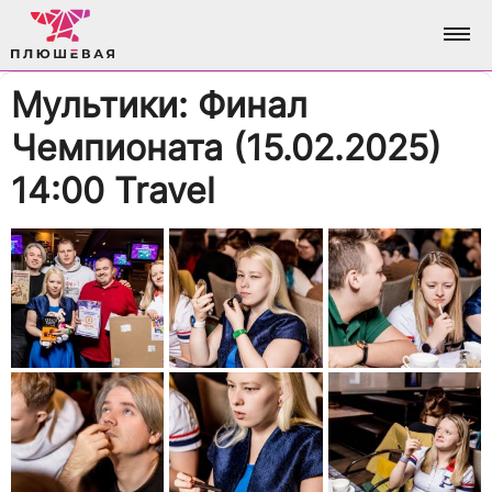
Мультики: Финал
ФОТО
Чемпионата (15.02.2025)
АЛЬБОМЫ
О НАС
14:00 Travel
ВСЕ ФОТО
АНАЛИТИКА
ВХОД / РЕГИСТРАЦИЯ
ДОСТИЖЕНИЯ
БРЕНДИНГ