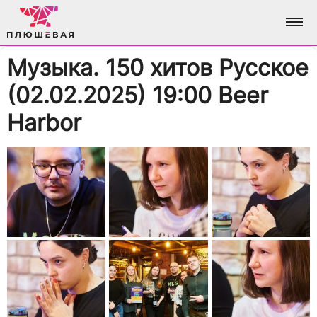
Музыка. 150 хитов Русское
ФОТО
(02.02.2025) 19:00 Beer
АЛЬБОМЫ
О НАС
Harbor
ВСЕ ФОТО
АНАЛИТИКА
ВХОД / РЕГИСТРАЦИЯ
ДОСТИЖЕНИЯ
БРЕНДИНГ