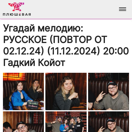
Угадай мелодию:
ФОТО
РУССКОЕ (ПОВТОР ОТ
АЛЬБОМЫ
О НАС
02.12.24) (11.12.2024) 20:00
Гадкий Койот
ВСЕ ФОТО
АНАЛИТИКА
ВХОД / РЕГИСТРАЦИЯ
ДОСТИЖЕНИЯ
БРЕНДИНГ