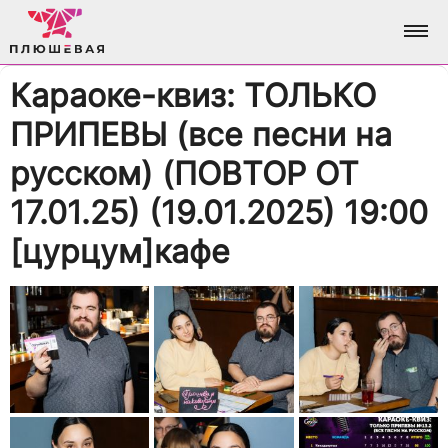
Караоке-квиз: ТОЛЬКО
ФОТО
ПРИПЕВЫ (все песни на
АЛЬБОМЫ
О НАС
русском) (ПОВТОР ОТ
17.01.25) (19.01.2025) 19:00
ВСЕ ФОТО
АНАЛИТИКА
ВХОД / РЕГИСТРАЦИЯ
[цурцум]кафе
ДОСТИЖЕНИЯ
БРЕНДИНГ